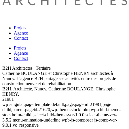
Projets
Agence
Contact
Projets
Agence
Contact
B2H Architectes | Tertiaire
Catherine BOULANGE et Christophe HENRY architectes à
Nancy. L’agence B2H partage ses activités entre des projets de
construction neuve et de réhabilitation.
B2H, Architecte, Nancy, Catherine BOULANGE, Christophe
HENRY,
21981
wp-singular,page-template-default,page,page-id-21981,page-
child,parent-pageid-21620,wp-theme-stockholm,wp-child-theme-
stockholm-child,,select-child-theme-ver-1.0.0,select-theme-ver-
3.5.2,menu-animation-underline,wpb-js-composer js-comp-ver-
9.0.1,vc_responsive