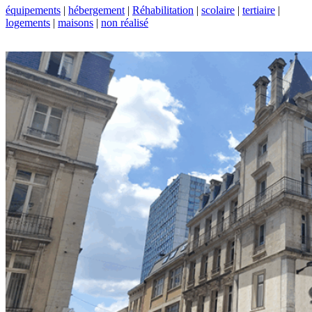
équipements
|
hébergement
|
Réhabilitation
|
scolaire
|
tertiaire
|
logements
|
maisons
|
non réalisé