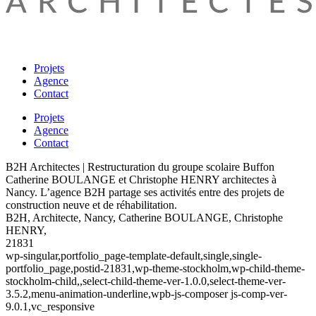
Projets
Agence
Contact
Projets
Agence
Contact
B2H Architectes | Restructuration du groupe scolaire Buffon
Catherine BOULANGE et Christophe HENRY architectes à
Nancy. L’agence B2H partage ses activités entre des projets de
construction neuve et de réhabilitation.
B2H, Architecte, Nancy, Catherine BOULANGE, Christophe
HENRY,
21831
wp-singular,portfolio_page-template-default,single,single-
portfolio_page,postid-21831,wp-theme-stockholm,wp-child-theme-
stockholm-child,,select-child-theme-ver-1.0.0,select-theme-ver-
3.5.2,menu-animation-underline,wpb-js-composer js-comp-ver-
9.0.1,vc_responsive