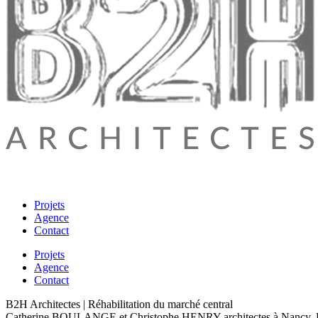
Projets
Agence
Contact
Projets
Agence
Contact
B2H Architectes | Réhabilitation du marché central
Catherine BOULANGE et Christophe HENRY architectes à Nancy. L’agen