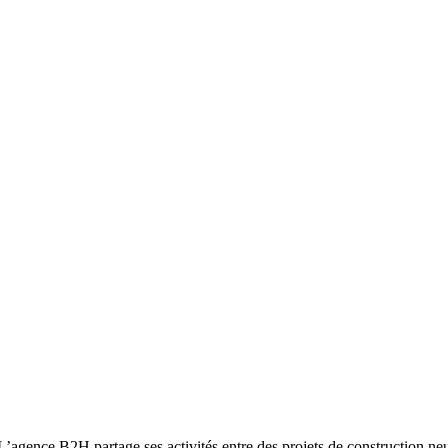
ce B2H partage ses activités entre des projets de construction neuve