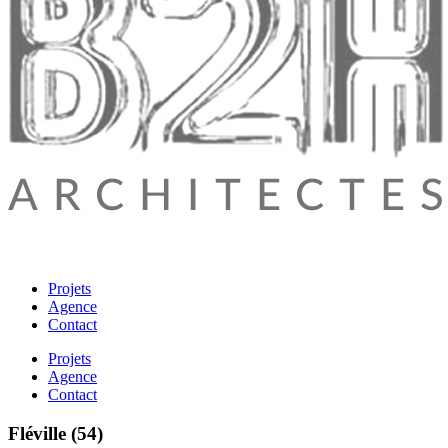
Projets
Agence
Contact
Projets
Agence
Contact
Fléville (54)