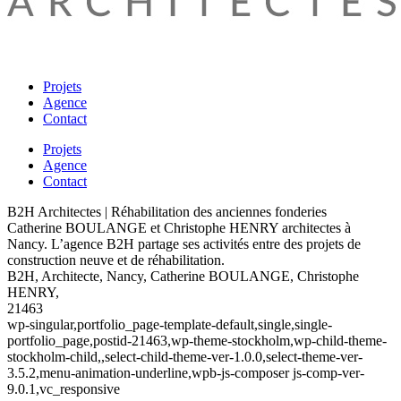
Projets
Agence
Contact
Projets
Agence
Contact
B2H Architectes | Réhabilitation des anciennes fonderies
Catherine BOULANGE et Christophe HENRY architectes à
Nancy. L’agence B2H partage ses activités entre des projets de
construction neuve et de réhabilitation.
B2H, Architecte, Nancy, Catherine BOULANGE, Christophe
HENRY,
21463
wp-singular,portfolio_page-template-default,single,single-
portfolio_page,postid-21463,wp-theme-stockholm,wp-child-theme-
stockholm-child,,select-child-theme-ver-1.0.0,select-theme-ver-
3.5.2,menu-animation-underline,wpb-js-composer js-comp-ver-
9.0.1,vc_responsive