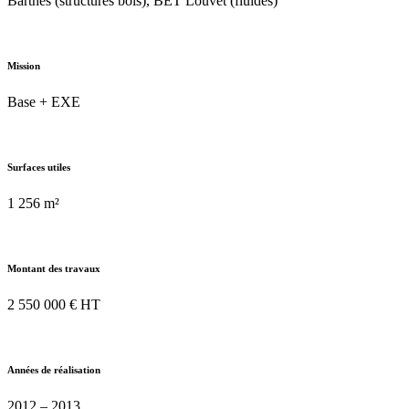
Barthès (structures bois), BET Louvet (fluides)
Mission
Base + EXE
Surfaces utiles
1 256 m²
Montant des travaux
2 550 000 € HT
Années de réalisation
2012 – 2013