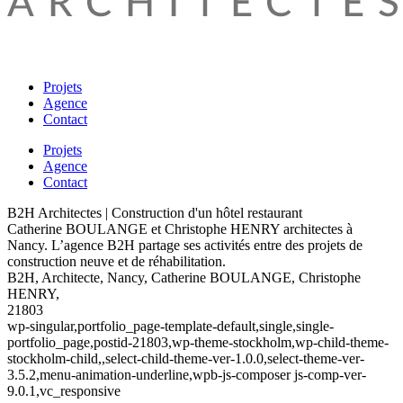
Projets
Agence
Contact
Projets
Agence
Contact
B2H Architectes | Construction d'un hôtel restaurant
Catherine BOULANGE et Christophe HENRY architectes à
Nancy. L’agence B2H partage ses activités entre des projets de
construction neuve et de réhabilitation.
B2H, Architecte, Nancy, Catherine BOULANGE, Christophe
HENRY,
21803
wp-singular,portfolio_page-template-default,single,single-
portfolio_page,postid-21803,wp-theme-stockholm,wp-child-theme-
stockholm-child,,select-child-theme-ver-1.0.0,select-theme-ver-
3.5.2,menu-animation-underline,wpb-js-composer js-comp-ver-
9.0.1,vc_responsive